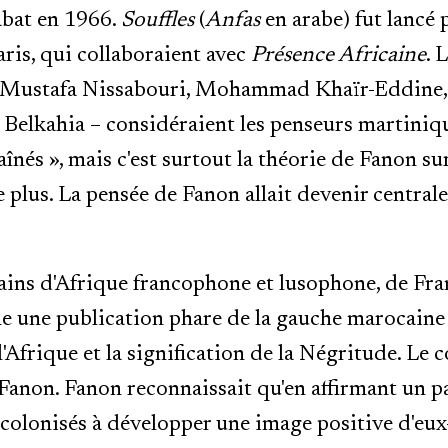
abat en 1966.
Souffles
(
Anfas
en arabe) fut lancé 
ris, qui collaboraient avec
Présence Africaine
. 
bi, Mustafa Nissabouri, Mohammad Khaïr-Eddin
elkahia – considéraient les penseurs martiniqu
nés », mais c'est surtout la théorie de Fanon sur 
le plus. La pensée de Fanon allait devenir central
ains d'Afrique francophone et lusophone, de Fran
 une publication phare de la gauche marocaine 
l'Afrique et la signification de la Négritude. Le c
 Fanon. Fanon reconnaissait qu'en affirmant un pa
s colonisés à développer une image positive d'eux