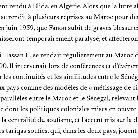
ement rendu à Blida, en Algérie. Alors que la lutte
 se rendit à plusieurs reprises au Maroc pour de
en juin 1959, que Fanon subit de graves blessures
laisseront temporairement paralysé, et affectero
 Hassan II, se rendait régulièrement au Maroc 
990. Il intervenait lors de conférences et d'évén
les continuités et les similitudes entre le Sénég
ux pays comme des modèles de « métissage de civ
parallèles entre le Maroc et le Sénégal, relevant 
ère dont les politiques coloniales mises en œuvr
a centralité du soufisme, et l'accent mis sur la d
es tariqas soufies, qui, dans les deux pays, jouen