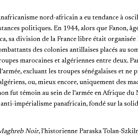
anafricanisme nord-africain a eu tendance à oscil
tances politiques. En 1944, alors que Fanon, âgé
a, sa division de la France libre était organisé
ombattants des colonies antillaises placés au so
 troupes marocaines et algériennes entre deux. P
 l’armée, excluant les troupes sénégalaises et ne 
lgériens, ou, mieux encore, uniquement des maq
non fut témoin au sein de l’armée en Afrique du
n anti-impérialisme panafricain, fondé sur la soli
Maghreb Noir
, l'historienne Paraska Tolan-Szkil