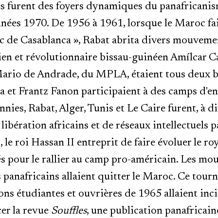
nes furent des foyers dynamiques du panafricani
nnées 1970. De 1956 à 1961, lorsque le Maroc f
oc de Casablanca », Rabat abrita divers mouvemen
ien et révolutionnaire bissau-guinéen Amílcar Ca
ario de Andrade, du MPLA, étaient tous deux ba
 et Frantz Fanon participaient à des camps d'en
ies, Rabat, Alger, Tunis et Le Caire furent, à d
bération africains et de réseaux intellectuels p
 le roi Hassan II entreprit de faire évoluer le ro
 pour le rallier au camp pro-américain. Les mo
ls panafricains allaient quitter le Maroc. Ce tourn
ns étudiantes et ouvrières de 1965 allaient incit
er la revue
Souffles
, une publication panafricain