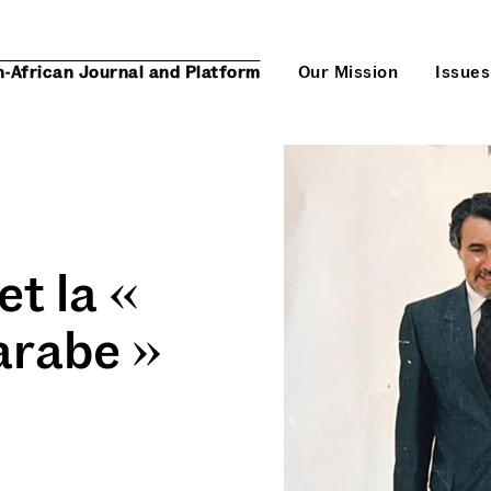
n-African Journal and Platform
Our Mission
Issues
t la «
-arabe »