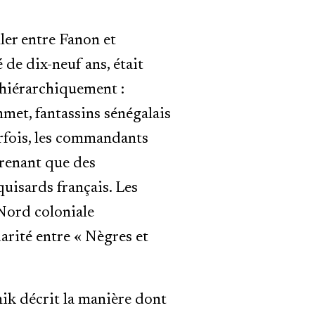
ler entre Fanon et
 de dix-neuf ans, était
e hiérarchiquement :
mmet, fantassins sénégalais
arfois, les commandants
prenant que des
uisards français. Les
 Nord coloniale
darité entre « Nègres et
nik décrit la manière dont