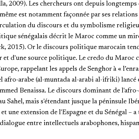
alla, 2009). Les chercheurs ont depuis longtemp
i-même est notamment façonnée par ses relations a
irculation du discours et du symbolisme religieu
litique sénégalais décrit le Maroc comme un miro
, 2015). Or le discours politique marocain ten
 et d'une source politique. Le credo du Maroc 
urope, rappelant les appels de Senghor à « l’enra
 afro-arabe (al-muntada al-arabi al-ifriki) lancé 
ed Benaissa. Le discours dominant de l'afro-c
 Sahel, mais s'étendant jusque la péninsule Ibér
t une extension de l'Espagne et du Sénégal – a 
dialogue entre intellectuels arabophones, hispan