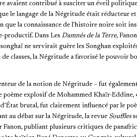
e avaient contribué à susciter un éveil politique 
ue le langage de la Négritude était réducteur et
n que la connaissance de l'histoire noire soit ins
e-productif. Dans Les
Damnés de la Terre
, Fanon
 songhaï ne servirait guère les Songhan exploités
s de classes, la Négritude a favorisé le pouvoir b
enteur de la notion de Négritude – fut égalemen
Le poème explosif de Mohammed Khaïr-Eddine, «
d’État brutal, fut clairement influencé par le po
ant au débat sur la Négritude, la revue
Souffles
s
r Fanon, publiant plusieurs critiques de panafric