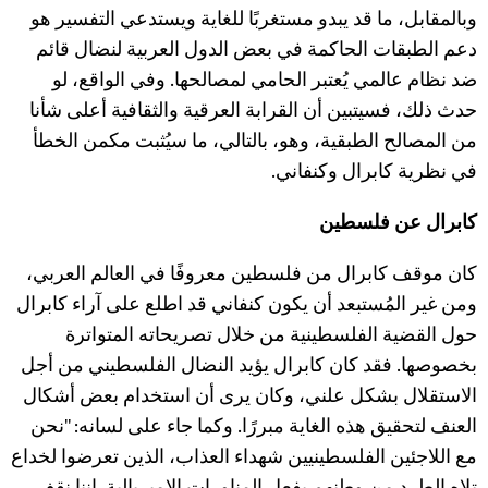
وبالمقابل، ما قد يبدو مستغربًا للغاية ويستدعي التفسير هو
دعم الطبقات الحاكمة في بعض الدول العربية لنضال قائم
ضد نظام عالمي يُعتبر الحامي لمصالحها. وفي الواقع، لو
حدث ذلك، فسيتبين أن القرابة العرقية والثقافية أعلى شأنا
من المصالح الطبقية، وهو، بالتالي، ما سيُثبت مكمن الخطأ
في نظرية كابرال وكنفاني.
كابرال عن فلسطين
كان موقف كابرال من فلسطين معروفًا في العالم العربي،
ومن غير المُستبعد أن يكون كنفاني قد اطلع على آراء كابرال
حول القضية الفلسطينية من خلال تصريحاته المتواترة
بخصوصها. فقد كان كابرال يؤيد النضال الفلسطيني من أجل
الاستقلال بشكل علني، وكان يرى أن استخدام بعض أشكال
العنف لتحقيق هذه الغاية مبررًا. وكما جاء على لسانه: "نحن
مع اللاجئين الفلسطينيين شهداء العذاب، الذين تعرضوا لخداع