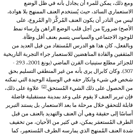
ومع ذلك، يمكن للمرء أن يجادل بأنه في ظل الوضع
الاستعماري السائد، حيث يُستخدم العنف الممنهج بلا هوادة،
ليس من النادر أن يكون العنف المُركَّز (او المُروع، على
الأصح) ضروريًا من أجل قلب الوضع الراهن وإرساء نمط
للوجود الاجتماعي والسياسي يتسم بعنف أقل وطأة.
وبالفعل، كان هذا هو الدرس المُستفاد من قبل العديد من
المثقفين والقادة المناهضين للاستعمار جراء التجربة التاريخية
للجزائر مطلع ستينيات القرن الماضي (يونغ 2001، 293 -
307). وكان كابرال يرى بأنه من غير المنطقي التسليم بحق
شخص في شيء وانكار حقه في الوسيلة الوحيدة التي تمكنه
[2]
من الحصول على ذلك الشيء المُستحق.
علاوة على ذلك،
فإن تبرير العنف لا يقوم على وعد بمدينة مستقبلية فاضلة
قابلة للتحقق خلال مرحلة ما بعد الاستعمار. بل يستند التبرير
أساسًا إلى حقيقة وهي أن العنف والتهديد بالعنف من قبل
الطرف المُستعمَر يمكن، في كثير من الأحيان، من تخفيف
شدة العنف المُمنهج الذي يمارسه الطرف المُستعمِر، كما