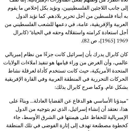
تلاه الطرد من وطنهم بفعل المناورات الإمبريالية. إننا نقف
إلى جانب اللاجئين الفلسطينيين، ونؤيد بكل إخلاص ما يقوم
به أبناء فلسطين من أجل تحرير بلادهم. كما نؤيد الدول
العربية والإفريقية، عامة، في دعمها للشعب الفلسطيني من
أجل استعادة كرامته واستقلاله وحقه في الحياة" (كابرال
1969 [1965]، ص 82).
كان كابرال يدرك بأن إسرائيل كانت جزءًا من نظام إمبريالي
عالمي، وأن الغرض من وراء قيامها هو تنفيذ املاءات الولايات
المتحدة الأمريكية، حيث كانت تستخدم كأداة لعرقلة نشاط
الحركات التحررية في المنطقة العربية وفي القارة الإفريقية
بشكل عام. وكما صرح كابرال بذلك:
"مبدؤنا الأساسي هو الدفاع عن القضايا العادلة... وبناءً على
هذا، نعتقد أن إنشاء إسرائيل، الذي تم بتوجيه من الدول
الإمبريالية للحفاظ على هيمنتها في الشرق الأوسط، جاء
كخطوة مصطنعة تهدف إلى إثارة الفوضى في تلك المنطقة