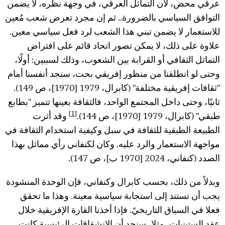
عرقي محض، لأن التماثل العرقي، في وجهة نظره، لا يضمن
التوافق السياسي بالضرورة.. ثم إن مجرد تعرض شعب مُعين
للاستعمار لا يضمن تبني هذا الشعب لرد فعل سياسي معين.
علاوة على ذلك، لا يمكن تصور اتحاد قائم على افتراض
التماثل الثقافي أو القرابة بين الشعوب، وذلك لسببين: أولًا،
وحتى لو انطلقنا من منظور إفريقي بحت، سنجد أنفسنا أمام
"ثقافات إفريقية مختلفة" (كابرال، 1979 [1970]، ص 149).
ثانيًا، وحتى داخل المجتمع الواحد، فالثقافة بعينها تتميز "بطابع
[1]
طبقي" (كابرال، 1979 [1970]، ص 144).
وقد أثرت
الطبيعة الطبقية للثقافة في سبل وكيفية استخدام الثقافة في
مواجهة الاستعمار والرد عليه. وكان لكنفاني رأي مماثل بهذا
الصدد (كنفاني، 2024 [1970 ب]، ص 147).
وبدلاً من ذلك، بحسب كابرال وكنفاني، فإن الوحدة المنشودة
يجب أن تستند إلى استجابة سياسية معينة. وهذا ما تحقق
فعلا في السياق التاريخيً. فإذا أخذنا القارة الإفريقية خلال