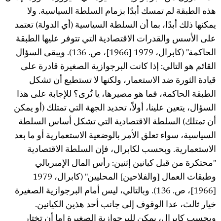
هذه الطبقة لم تمسك أبدًا بزمام السلطة السياسية. ولا
يمكنها ذلك أبدًا، بما أن السلطة السياسية (أي الدولة) تعتمد
على الأسس والقدرات الاقتصادية التي تتوفر عليها الطبقة
الحاكمة" (كابرال، 1979 [1966]، ص. 136). ويبقى السؤال
القائم هو التالي: إذا كانت البرجوازية الصغيرة قادرة على
قيادة الثورة ضد الاستعمار، ولكنها لا تستطيع أن تشكل
الطبقة الحاكمة، فما هو مصيرها، يا تُرى؟ للإجابة على هذا
السؤال، يتعين علينا، أولاً، تحديد الجهة التي تمتلك (أو يمكن
أن تمتلك) السلطة الاقتصادية التي تشكل أساس السلطة
السياسية، سواء تعلق الأمر بالوضعية الاستعمارية أو ما بعد
الاستعمارية. وبحسب لكابرال، فإن السلطة الاقتصادية
"محتكرة من قبل كيانين إثنين: رأس المال الإمبريالي
وطبقات العمال [والفلاحين] المحليين" (كابرال، 1979
[1966]، ص. 136). وبالتالي، ليس أمام البرجوازية الصغيرة
خيار ثالث، عدا الوقوف إلى جانب أحد هذين الكيانين.
وبحسب كابرال، يمكن للبرجوازية الصغيرة إما أن تختار