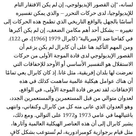
لسانه، "إن القصور الإيديولوجي، إن لم يكن الافتقار التام
للإيديولوجيا، لدى حركات التحرر — والذي يمكن تفسيره
أساسًا بالجهل بالواقع التاريخي الذي تطمح هذه الحركات إلى
تغييره — يشكل أحد أهم مكامن الضعف، إن لم يكن أكبرها
في كفاحنا ضد الإمبريالية" (كابرال 1979 [1966]، ص 122).
ومن المهم التأكيد هنا على أن كابرال لم يكن يزعم أن
القصور الإيديولوجي لدى قادة الموجة الأولى من حركات
الاستقلال هو التفسير الأساسي أو الأوحد للإخفاقات التي
تعرضت لها بلدان إفريقية، مثل غانا. إذ كان كابرال يعي تمامًا
أن هناك عوامل هيكلية عالمية ساهمت كذلك في هذه
الإخفاقات. لقد تعرض قادة الموجة الأولى، في الواقع،
لعدوان متوالي من قبل المستعمرين والمستعمرين الجدد،
وهو العدوان الذي عانى منه كل من كابرال وكنفاني، وانتهى
باغتيالهما في عامي 1973 و1972 على التوالي. ومع ذلك،
يشير كابرال إلى أن هذه العناصر الهيكلية العالمية وآثارها،
مثل قيام برجوازية كومبرادورية، لم تُستوعب بشكل كافٍ