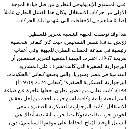
على المستوى الإيديولوجي النظري من قبل قيادة الموجة
الأولى من حركات الاستقلال. وكان هذا الفشل النظري عاملاً
إضافيًا ساهم في الإخفاقات التي شهدتها تلك الحركات.
هذا وقد توصلت الجبهة الشعبية لتحرير فلسطين
(ج.ش.ت.ف) لنفس التشخيص، حيث كان كنفاني شخصية
رئيسية في صياغة الخطاب النظري للجبهة. وفي أعقاب
هزيمة 1967، اعتبرت الجبهة الشعبية لتحرير فلسطين أن
البرجوازية الصغيرة التي كانت تشرف على المشاريع
التقدمية في مصر وسوريا، والتي وصفهاكنفاني "بالحكومات
البرجوازية العسكرية الصغيرة“ (كنفاني 2024 [1970 أ]،
198)، كانت تعاني من قصور نظري، جعلها عاجزة عن صياغة
استراتيجية وافية وكافية لشن حرب ناجعة من أجل تحقيق
الاستقلال. كانت البرجوازية العسكرية الصغيرة تسعى
لخوض حرب تقليدية (وكانت الحرب التقليدية آنذاك هي
السبيل الوحيد المُتاح للحفاظ على موقفها السياسي)، دون