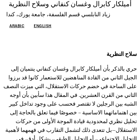
أميلكار كابرال وغسان كنفاني وسلاح النظرية
زياد النابلسي قسم الفلسفة، جامعة يورك، كندا
ARABIC
ENGLISH
سلاح النظرية
حري بالذكر بأن أميلكار كابرال وغسان كنفاني ينتميان إلى
الجيل الثاني من القادة المناهضين للاستعمار كانوا قد برزوا
على الساحة في خضم حركات الاستقلال، التي ميزت النصف
الثاني من القرن العشرين. في المقال هذا سأبين بأن أوجه
الشبه بين الرجلين لا تقتصر فحسب على وجود تداخل كبير
بين اهتماماتهما الاساسية – خصوصًا فيما تعلق بالحاجة إلى
تحليل نظري لمحدودية قيادة الموجة الأولى من حركات
الاستقلال—بل تتعدى ذلك لتشمل التقارب في فهمهما لأهمية
التحليل الاجتماعي، أو التحليل الطبقي، بشكل أدق، في