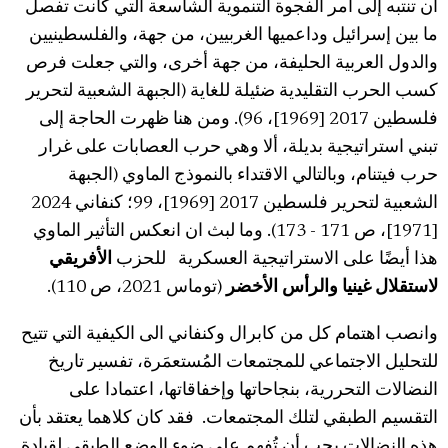
أن تنتبه إلى أمر الفجوة التنموية الشاسعة التي كانت تفصل
ما بين إسرائيل وداعميها الغربيين، من جهة، والفلسطينيين
والدول العربية الحليفة، من جهة أخرى، والتي جعلت فرص
كسب الحرب التقليدية ضئيلة للغاية (الجبهة الشعبية لتحرير
فلسطين 2017 [1969]، 96). ومن هنا ظهرت الحاجة إلى
تبني استراتيجية بديلة، ألا وهي حرب العصابات على غرار
حرب فيتنام، وبالتالي الاقتداء بالنموذج الماوي (الجبهة
الشعبية لتحرير فلسطين 2017 [1969]، 99؛ كنفاني 2024
[1971]، ص 171 - 173). وما لبث ان انعكس التأثير الماوي
هذا أيضًا على الاستراتيجية العسكرية للحزب
الأفريقي
لاستقلال غينيا والرأس الأخضر
(توماس 2021، ص 110).
وانصب اهتمام كل من كابرال وكنفاني الى الكيفية التي تتيح
للتحليل الاجتماعي للمجتمعات المُستعمَرة، تفسير تاريخ
النضالات التحررية، بنجاحاتها وإخفاقاتها، اعتمادا على
التقسيم الطبقي لتلك المجتمعات. فقد كان كلاهما يعتقد بأن
هذه النضالات يجب أن تُفهم على ضوء الوضع الطبقي لقيادة