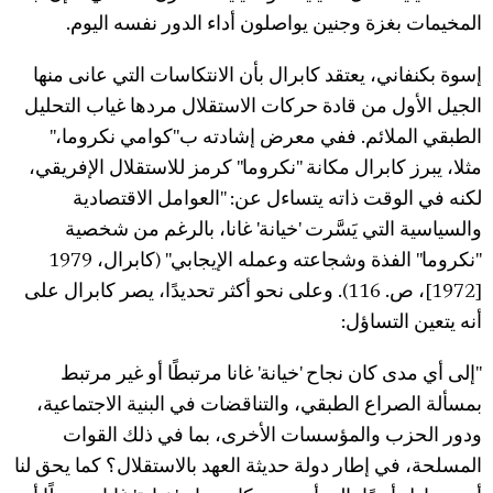
المخيمات بغزة وجنين يواصلون أداء الدور نفسه اليوم.
إسوة بكنفاني، يعتقد كابرال بأن الانتكاسات التي عانى منها
الجيل الأول من قادة حركات الاستقلال مردها غياب التحليل
الطبقي الملائم. ففي معرض إشادته ب"كوامي نكروما،"
مثلا، يبرز كابرال مكانة "نكروما" كرمز للاستقلال الإفريقي،
لكنه في الوقت ذاته يتساءل عن: "العوامل الاقتصادية
والسياسية التي يَسَّرت 'خيانة' غانا، بالرغم من شخصية
"نكروما" الفذة وشجاعته وعمله الإيجابي" (كابرال، 1979
[1972]، ص. 116). وعلى نحو أكثر تحديدًا، يصر كابرال على
أنه يتعين التساؤل:
"إلى أي مدى كان نجاح 'خيانة' غانا مرتبطًا أو غير مرتبط
بمسألة الصراع الطبقي، والتناقضات في البنية الاجتماعية،
ودور الحزب والمؤسسات الأخرى، بما في ذلك القوات
المسلحة، في إطار دولة حديثة العهد بالاستقلال؟ كما يحق لنا