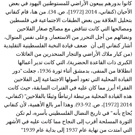
كانوا بدورهم يبيعون الأراضي للمستوطنين اليهود في بعض
الأحيان (كنفاني، 2014 [1972]، ص. 34). من هنا، قام كنفاني
بتحليل العلاقة بين بعض الطبقات الاجتماعية في فلسطين
ومصالحها التي كانت تتناقض مع مصالح صغار الفلاحين
ونضالهم من أجل التحرر من الاستعمار. وعلى نفس المنوال،
أشار كنفاني إلى أن ضعف قيادة النخبة الفلسطينية التقليدية
(من كبار ملاك الأراضي والتجار المنحدرين من العائلات
الكبرى ذات القاعدة الحضرية)، التي كانت تدير أعمالها
انطلاقا من المنفى، بدمشق أثناء ثورة 1936، جعلت "دور
القيادة المحلية التي تعود أصولها الاجتماعية إلى الفلاحين
الفقراء أبرز مما كان عليه في الفترات السابقة، حيث كانت
هذه القيادة المحلية مرتبطة ارتباطًا وثيقًا بالفلاحين" (كنفاني،
2014 [1972]، ص. 92-93). وهذا أمر بالغ الأهمية، لأن كنفاني
يُحاج بأنه " في تاريخ النضال الفلسطيني بأسره، لم تكن
الثورة المسلحة أقرب إلى النجاح مما كانت عليه في الأشهر
التي امتدت من نهاية عام 1937 إلى بداية عام 1939"