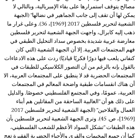
مصالح يتوقف استمرارها على بقاء الإمبريالية، وبالتالي لا
يمكن لها أن تقف إلى جانب الجماهير في نضالها" (الجبهة
الشعبية لتحرير فلسطين 2017 [1969]، 36). وعلى غرار ما
ذهب إليه كابرال، واجهت الجبهة الشعبية لتحرير فلسطين
معارضة عربية شديدة بخصوص سداد التحليل الطبقي في
فهم المجتمعات العربية. إلا أن الجبهة الشعبية (التي كان
كنفاني يلعب فيها دورًا فكريًا قياديًا) ردت على هذه الادعاءات
بالقول بإنه بالرغم من أن التصور الكلاسيكي للطبقات في
المجتمعات الحضرية قد لا ينطبق على المجتمعات العربية، الا
أن هناك انقسامات طبقية واضحة المعالم في المجتمعات
العربية، عمومًا، وفي المجتمع الفلسطيني خصوصًا. والدليل
على ذلك هو أن "الغالبية الساحقة من المقاتلين هم أبناء
العمال والفلاحين" (الجبهة الشعبية لتحرير فلسطين 2017
[1969]، ص. 45). وترى الجبهة الشعبية لتحرير فلسطين بأن
هذه الطبقات "تشكل السواد الأعظم للشعب الفلسطيني،
كما أن جميع المخيمات والقرى والأحياء الحضرية الفقيرة تعج