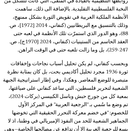
روابطها التنظيمية بالقيادة في المنفى، التي كانت تتشكل من
النخبة الفلسطينية التقليدية. بالإضافة الى ذلك، ساهمت
الأنظمة الملكية العربية في تقويض الثورة بشكل ممنهج،
وذلك بالتنسيق مع البريطانيين (كنفاني، 2014 [1972]، ص.
88)، وهو الدور الذي استمرّت تلك الأنظمة في لعبه حتى
العقد الحاسم من الستينيات (كنفاني، 2024 [1970ج]، ص.
247-259)، بل وما زالت تلعبه حتى في الوقت الراهن.
وبحسب كنفاني، لم يكن تحليل أسباب نجاحات وإخفاقات
ثورة 1936 مجرد تحليل أكاديمي بحت، بل كان بمثابة نظرة
متبصرة للوضع المعاصر. وهكذا، وفي إطار استراتيجية الجبهة
الشعبية لتحرير فلسطين، التي ساعد كنفاني على صياغتها،
بمعية كل من جورج حبش وباسل الكبيسي (بركات 2024)،
تم وضع ما سُمي بـ "الرجعية العربية" في المركز الأول
للخصوم: "في خضم معركة التحرر الحقيقية التي تخوضها
الجماهير الشعبية للحد من النفوذ الإمبريالي في وطننا، اذ لا
يسع للرجعية العربية إلا أن تدافع عن مصالحها الخاصة—وهي