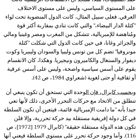
عقد الستينيات، مثلا، سنجد أن الانشقاقات الرئيسية كانت
على المستوى السياسي، وليس على مستوى الاختلاف
العرقي. فعلى سبيل المثال، كانت الدول المنضوية تحت لواء
"كثلة الدار البيضاء،" والتي كانت تنادي بمقاربة أكثر قوة
ومُناهضة للإمبريالية، تتشكل من المغرب ومصر وغينيا ومالي
والجزائر وغانا، في حين كانت الدول التي شكلت "كثلة
مونروفيا" تضم كل من تونس وليبيا والسودان وليبيريا وكوت
ديفوار والسنغال والكاميرون ونيجيريا. وهكذا، كان الانقسام
يقوم على أسس سياسية واضحة، وليس على أسس عرقية
أو ثقافية أو حتى لغوية (شعراوي 1984، ص 42).
وبحسب كابرال، فإن ال
وحدة التي تستحق أن تكون ينبغي أن
تنطلق من الاتحاد مع حركات التحرر الأخرى، ذلك لأنها تعي
جيدا بأنه "ما دامت الإمبريالية قائمة، فيتعين أن تكون السلطة
في كل دولة إفريقية مستقلة بيد حركة تحررية، وإلا فلن
تكون هذه الدولة مستقلة حقيقة" (كابرال 1979 [1972]، ص
116). وأما وجود حركة تحرر على مستوى السلطة فيعني أنها