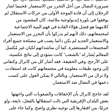
صيرورة النضال من أجل التحرر من الاستعمار. فحينما اشار
الرجلان إلى أن قادة الموجة الأولى من حركات الاستقلال لم
يوفقوا في بلورة إيديولوجية ملائمة، كان المقصود من
كلامهما هو فشل هؤلاء القادة في فهم البنية الاجتماعية
لمجتمعاتهم، ذلك لأنهم لم يدركوا بأن التحرر من الاستعمار
والاستعمار الجديد لم يكن دائما يصب في مصلحة جميع أفراد
المجتمعات المستعمَرة. كما أن مناشداتهم لكيان غير مُكتمل
المعالم يُشار له "بالشعب" كانت ستؤدي إلى نتائج عكسية،
على الأرجح. وفي الحقيقة، فقد أشار كل من كابرال وكنفاني
إلى وجود طبقات معلومة في مجتمعاتهم كانت قد استفادت
ولا تزال من الاستعمار، وبالتالي لا يمكن العول على كسب
دعمها في النضال ضد الاستعمار.
لقد حاجج كابرال بأن الإخفاقات والصعوبات التي واجهتها
بعض البلدان الإفريقية التي نالت استقلالها بالفعل، نابعة، ولو
جزئيًا، من افتقارها إلى توجيه نظري واضح. وكما جاء على