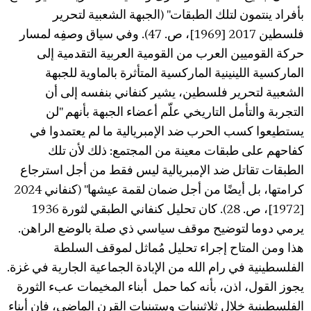
بأفراد ينتمون لتلك الطبقات" (الجبهة الشعبية لتحرير
فلسطين 2017 [1969]، ص. 47). وفي سياق وصفِه لمسار
حركة القوميين العرب من القومية العربية التقدمية إلى
الماركسية اللينينية الماركسية المتأثرة بالماوية للجبهة
الشعبية لتحرير فلسطين، يشير كنفاني بنفسه إلى أن
التجربة والتأمل التاريخي علّم أعضاء الجبهة بأنهم "لن
يستطيعوا كسب الحرب ضد الإمبريالية ما لم يعتمدوا في
كفاحهم على طبقات معينة من المجتمع: ذلك لأن تلك
الطبقات تقاتل ضد الإمبريالية ليس فقط من أجل استرجاع
كرامتها، بل أيضًا من أجل ضمان لقمة عيشها" (كنفاني 2024
[1972]، ص. 28). كان تحليل كنفاني الطبقي لثورة 1936
يرمي دوما لتوضيح موقف سياسي ذي صلة بالوضع الراهن.
هذا ومن المتاح إجراء تحليل مُماثل لموقف السلطة
الفلسطينية في رام الله من الإبادة الجماعية الجارية في غزة.
يجوز القول، اذن، بأنه كما حمل أبناء المخيمات عبء الثورة
الفلسطينية خلال ثلاثينيات وستينيات القرن الماضي، فإن أبناء