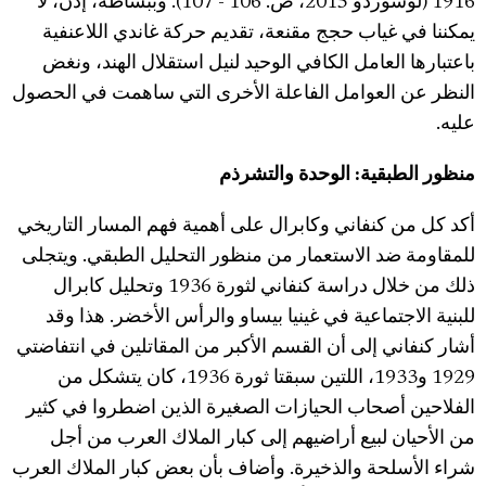
1916 (لوسوردو 2015، ص. 106 - 107). وببساطة، إذن، لا
يمكننا في غياب حجج مقنعة، تقديم حركة غاندي اللاعنفية
باعتبارها العامل الكافي الوحيد لنيل استقلال الهند، ونغض
النظر عن العوامل الفاعلة الأخرى التي ساهمت في الحصول
عليه.
منظور الطبقية: الوحدة والتشرذم
أكد كل من كنفاني وكابرال على أهمية فهم المسار التاريخي
للمقاومة ضد الاستعمار من منظور التحليل الطبقي. ويتجلى
ذلك من خلال دراسة كنفاني لثورة 1936 وتحليل كابرال
للبنية الاجتماعية في غينيا بيساو والرأس الأخضر. هذا وقد
أشار كنفاني إلى أن القسم الأكبر من المقاتلين في انتفاضتي
1929 و1933، اللتين سبقتا ثورة 1936، كان يتشكل من
الفلاحين أصحاب الحيازات الصغيرة الذين اضطروا في كثير
من الأحيان لبيع أراضيهم إلى كبار الملاك العرب من أجل
شراء الأسلحة والذخيرة. وأضاف بأن بعض كبار الملاك العرب