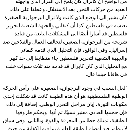
من الواضح أن كابرال كان يلمح إلى القرار الذي واجهته
العديد من حركات التحرر بعد الاستقلال. وعطفا على ذلك،
كان يشير الى الوضع الذي كانت ولا تزال البرجوازية الصغيرة
تعيشه في فلسطين. كما أن كنفاني والجبهة الشعبية لتحرير
فلسطين قد أشارا أيضًا الى المشكلات النابعة من قيادة
شريحة من البرجوازية الصغيرة لتحالف العمال والفلاحين ضد
إسرائيل. وفي الواقع، فإن التحليل الذي قدمه كنفاني
والجبهة الشعبية لتحرير فلسطين جاء متطابقا إلى حد كبير
مع التحليل الذي كان كابرال قد قدمه منذ ثلاث سنوات خلت
في هافانا حينما قال:
"لعل السبب في وجود البرجوازية الصغيرة على رأس الحركة
الوطنية الفلسطينية هو أن هذه الطبقة كانت قد شكلت إحدى
مكونات الثورة، إبان مراحل التحرر الوطني. إضافة إلى ذلك،
فإن حجمها العددي معتبر نسبيًا. ثم أنها، وبحكم ظروفها
الطبقية، تمتلك حظا من المعرفة والقوة. وبالتالي، وفي سياق
لا تتطور فيه أوضاع الطبقة العاملة بما فيه الكفاية من حيث