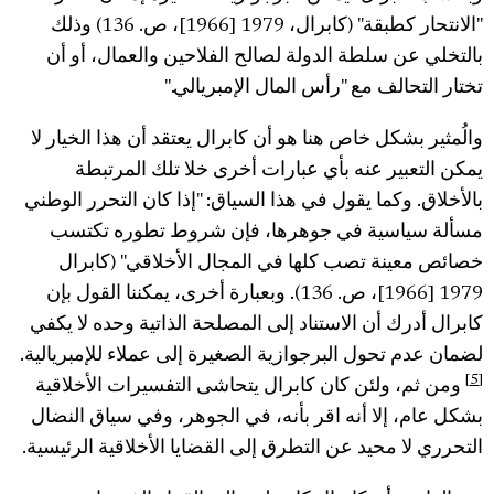
"الانتحار كطبقة" (كابرال، 1979 [1966]، ص. 136) وذلك
بالتخلي عن سلطة الدولة لصالح الفلاحين والعمال، أو أن
تختار التحالف مع "رأس المال الإمبريالي."
والُمثير بشكل خاص هنا هو أن كابرال يعتقد أن هذا الخيار لا
يمكن التعبير عنه بأي عبارات أخرى خلا تلك المرتبطة
بالأخلاق. وكما يقول في هذا السياق: "إذا كان التحرر الوطني
مسألة سياسية في جوهرها، فإن شروط تطوره تكتسب
خصائص معينة تصب كلها في المجال الأخلاقي" (كابرال
1979 [1966]، ص. 136). وبعبارة أخرى، يمكننا القول بإن
كابرال أدرك أن الاستناد إلى المصلحة الذاتية وحده لا يكفي
لضمان عدم تحول البرجوازية الصغيرة إلى عملاء للإمبريالية.
[5]
ومن ثم، ولئن كان كابرال يتحاشى التفسيرات الأخلاقية
بشكل عام، إلا أنه اقر بأنه، في الجوهر، وفي سياق النضال
التحرري لا محيد عن التطرق إلى القضايا الأخلاقية الرئيسية.