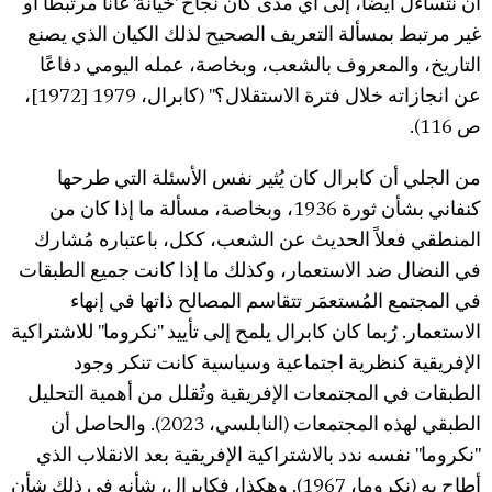
أن نتساءل أيضًا، إلى أي مدى كان نجاح 'خيانة' غانا مرتبطًا أو
غير مرتبط بمسألة التعريف الصحيح لذلك الكيان الذي يصنع
التاريخ، والمعروف بالشعب، وبخاصة، عمله اليومي دفاعًا
عن انجازاته خلال فترة الاستقلال؟" (كابرال، 1979 [1972]،
ص 116).
من الجلي أن كابرال كان يُثير نفس الأسئلة التي طرحها
كنفاني بشأن ثورة 1936، وبخاصة، مسألة ما إذا كان من
المنطقي فعلاً الحديث عن الشعب، ككل، باعتباره مُشارك
في النضال ضد الاستعمار، وكذلك ما إذا كانت جميع الطبقات
في المجتمع المُستعمَر تتقاسم المصالح ذاتها في إنهاء
الاستعمار. رُبما كان كابرال يلمح إلى تأييد "نكروما" للاشتراكية
الإفريقية كنظرية اجتماعية وسياسية كانت تنكر وجود
الطبقات في المجتمعات الإفريقية وتُقلل من أهمية التحليل
الطبقي لهذه المجتمعات (النابلسي، 2023). والحاصل أن
"نكروما" نفسه ندد بالاشتراكية الإفريقية بعد الانقلاب الذي
أطاح به (نكروما، 1967). وهكذا، فكابرال، شأنه في ذلك شأن