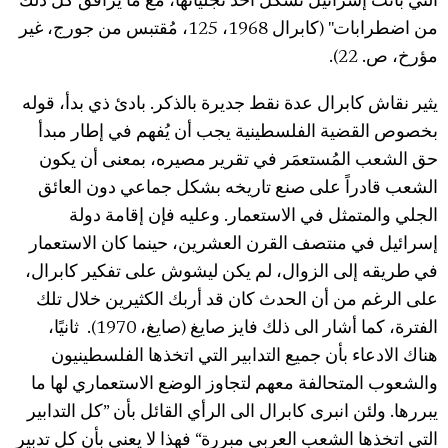
التي باتت إسرائيل تشكل أحد تجلياتها، مع ما يُرافق كل ذلك
من اضطرابات" (كابرال 1968، 125، مُقتبس من جورج، غير
مؤرخ، ص. 22).
يثير نقاش كابرال عدة نقط جديرة بالذكر. بادئ ذي بدأ، قوله
بخصوص القضية الفلسطينية يجب أن يُفهم في إطار مبدأ
حق الشعب المُستعمَر في تقرير مصيره، بمعنى أن يكون
الشعب قادراً على صنع تاريخه بشكل جماعي دون العائق
الجلي والمتمثل في الاستعمار. وعليه فإن إقامة دولة
إسرائيل في منتصف القرن العشرين، حينما كان الاستعمار
في طريقه إلى الزوال، لم يكن ليشوش على تفكير كابرال،
على الرغم من أن الحدث كان قد أربك الكثيرين خلال تلك
الفترة، كما أشار الى ذلك فايز صايغ (صايغ، 1970). ثانيًا،
هناك الادعاء بأن جميع التدابير التي اتخذها الفلسطينيون
والشعوب المتحالفة معهم لتجاوز الوضع الاستعماري لها ما
يبررها. ولئن انبرى كابرال الى الرأي القائل بأن ”كل التدابير
التي اتخذها الشعب العربي مبررة“ فهذا لا يعني بأن كل تدبير