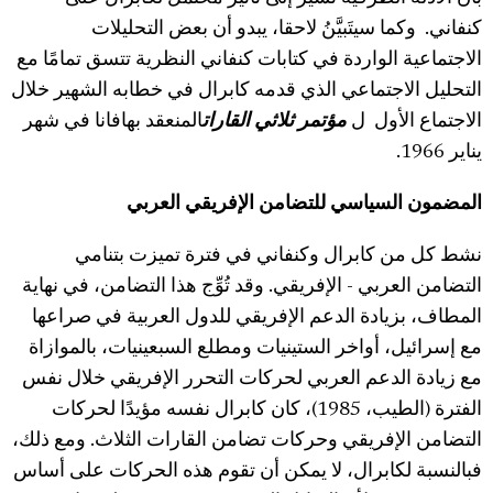
كنفاني. وكما سيتَبيَّنُ لاحقا، يبدو أن بعض التحليلات
الاجتماعية الواردة في كتابات كنفاني النظرية تتسق تمامًا مع
التحليل الاجتماعي الذي قدمه كابرال في خطابه الشهير خلال
الاجتماع الأول ل
مؤتمر ثلاثي القارات
المنعقد بهافانا في شهر
يناير 1966.
المضمون السياسي للتضامن الإفريقي العربي
نشط كل من كابرال وكنفاني في فترة تميزت بتنامي
التضامن العربي - الإفريقي. وقد تُوِّج هذا التضامن، في نهاية
المطاف، بزيادة الدعم الإفريقي للدول العربية في صراعها
مع إسرائيل، أواخر الستينيات ومطلع السبعينيات، بالموازاة
مع زيادة الدعم العربي لحركات التحرر الإفريقي خلال نفس
الفترة (الطيب، 1985)، كان كابرال نفسه مؤيدًا لحركات
التضامن الإفريقي وحركات تضامن القارات الثلاث. ومع ذلك،
فبالنسبة لكابرال، لا يمكن أن تقوم هذه الحركات على أساس