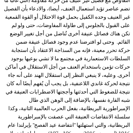
التفاوض مع فصيل غير عنيف من حركة مقاومة (التي غالبا ما
تضم عناصر تؤيد استعمال العنف، أيضا)، والادعاء بأن الفصيل
غير العنيف وحده الكفيل بحمل قوة الاحتلال أو القوة القمعية
على القبول بالجلوس إلى طاولة المفاوضات، حتى ولو لم
تكن هناك فصائل عنيفة أخرى تُناضل من أجل تغيير الوضع
القائم. وحتى لو افترضنا عدم وجود فصائل عنيفة ضمن
حركة تحرر معينة، فإنه من السذاجة الاعتقاد بأن استجابة
السلطات الاستعمارية في مجتمع ما لا تشي بوعيها بوجود
حركات تؤمن باستخدام العنف من أجل الاستقلال في أماكن
أخرى. وعليه، لا ينبغي النظر إلى استقلال الهند على أنه جاء
نتيجة لحركة غاندي اللاعنفية، بل يجب أن يُفهم أيضًا أنه كان
نتيجة للضغوط التي أحدثتها وأججتها الاضطرابات العنيفة في
شبه القارة نفسها، بالإضافة إلى الوهن الذي طال
الإمبراطورية البريطانية، بفعل الحرب العالمية الثانية، وكذا
سلسلة الانتفاضات العنيفة التي عصفت بالإمبراطورية
البريطانية، والتي استهلتها "انتفاضة عيد الفصح" بإيرلندا عام