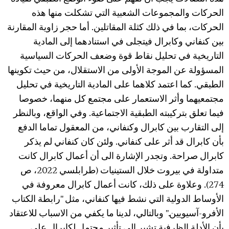
الحركات والمجموعات الشعبية التي تشكلت منها هذه
الحركات، بما في ذلك كثلة المقاتلين. أما حجر زاوية المقارنة
بين كنفاني وكابرال فيتجلى في استنادهما إلى المادية
التاريخية في تحليل نقاط قوة وضعف الحركات السياسية
المسؤولة عن الموجة الأولى من الاستقلال، من حيث تكوينها
الطبقي. كما اعتمد كلاهما على المادية التاريخية في تحليل
مجتمعيهما وأثر الاستعمار على مجتمع كل منهما، خصوصا
فيما تعلق بتركيبته الطبقية الاجتماعية. وفي الواقع، وبالنظر
إلى التقارب بين كابرال وكنفاني، من المعقول تماما الدفع
بأن كابرال قد أثر على كنفاني. ولئن كان كنفاني لم يذكر
كابرال صراحة. وتجدر الإشارة الى أن أعمال كابرال كانت
متداولة في بيروت خلال الستينيات (طرابلسي 2022، ص
274). وعلاوة على ذلك، كانت أعمال كابرال معروفة في
الأوساط الدولية التي نشط فيها كنفاني، مثل "رابطة الكتاب
الأفرو-آسيويين." وبالتالي، لدينا ما يكفي من الاسباب للاعتقاد
بأن الأدلة الظرفية تشير إلى تأثير محتمل لكابرال على