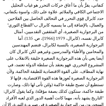
كنفاني، يقرُّ بأن ما أعاق حركات التحرر هو غياب التحليل
الاجتماعي الكافي والملائم. علاوة على ذلك، واسوة بكنفاني،
حدد كابرال قِوَى التحرر في التحالف الحاصل بين الفلاحين
والعمال، بالإضافة إلى ما يسميه كابرال ب"القطاع الثوري"
من البرجوازية الصغيرة، أي المثقفين التقدميين، أمثال
كابرال نفسه، (كابرال، 1979 [1966]، ص. 135). أما
البرجوازية الصغيرة، بالنسبة لكابرال، فتضم المهندسين
والمحامين والأطباء والمدرسين وغيرهم. لكن كابرال كان
أيضا يعي بأن هذه البرجوازية الصغيرة خليقة بالانقلاب على
المشروع التحرري. فهو يعتقد بأن سلطة الدولة تعتمد، في
نهاية المطاف، على القوة الاقتصادية للطبقة الحاكمة. ولأن
البرجوازية الصغيرة تُعوِزها هذه القوة الاقتصادية، فإنها لا
تستطيع أن تصبح طبقة حاكمة (ولئن تأتى لها ذلك، وصارت
طبقة حاكمة، ستكون كذلك بصفة مؤقتًة). وكما يقول كابرال:
"التاريخ يشهد بأنه، مهما كانت أهمية الدور الذي لعبه الأفراد
المنحدرون من البرجوازية الصغيرة في صيرورة الثورة، إلا أن