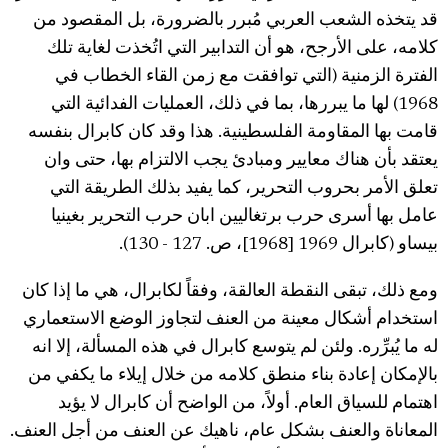
قد يتخذه الشعب العربي مُبرر بالضرورة، بل المقصود من
كلامه، على الأرجح، هو أن التدابير التي اتُخذت لغاية تلك
الفترة الزمنية (التي توافقت مع زمن القاء الخطاب في
1968) لها ما يبررها، بما في ذلك، العمليات الفدائية التي
قامت بها المقاومة الفلسطينية. هذا وقد كان كابرال بنفسه
يعتقد بأن هناك معايير ومبادئ يجب الالتزام بها، حتى وان
تعلق الأمر بحروب التحرير، كما يفيد بذلك الطريقة التي
عامل بها أسرى حرب برتغاليين ابان حرب التحرير بغينيا
بيساو (كابرال 1969 [1968]، ص. 127 - 130).
ومع ذلك، تبقى النقطة العالقة، وفقاً لكابرال، هي ما إذا كان
استخدام أشكال معينة من العنف لتجاوز الوضع الاستعماري
له ما يُبرِّره. ولئن لم يتوسع كابرال في هذه المسألة، إلا انه
بالإمكان إعادة بناء منطق كلامه من خلال إيلاء ما يكفي من
اهتمام للسياق العام. أولاً، من الواضح أن كابرال لا يؤيد
المعاناة والعنف بشكل عام، ناهيك عن العنف من أجل العنف.