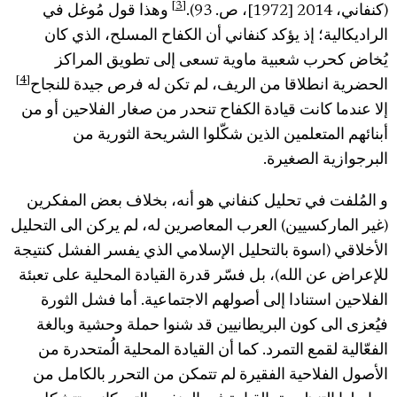
[3]
(كنفاني، 2014 [1972]، ص. 93).
وهذا قول مُوغل في
الراديكالية؛ إذ يؤكد كنفاني أن الكفاح المسلح، الذي كان
يُخاض كحرب شعبية ماوية تسعى إلى تطويق المراكز
[4]
الحضرية انطلاقا من الريف، لم تكن له فرص جيدة للنجاح
إلا عندما كانت قيادة الكفاح تنحدر من صغار الفلاحين أو من
أبنائهم المتعلمين الذين شكّلوا الشريحة الثورية من
البرجوازية الصغيرة.
و المُلفت في تحليل كنفاني هو أنه، بخلاف بعض المفكرين
(غير الماركسيين) العرب المعاصرين له، لم يركن الى التحليل
الأخلاقي (اسوة بالتحليل الإسلامي الذي يفسر الفشل كنتيجة
للإعراض عن الله)، بل فسّر قدرة القيادة المحلية على تعبئة
الفلاحين استنادا إلى أصولهم الاجتماعية. أما فشل الثورة
فيُعزى الى كون البريطانيين قد شنوا حملة وحشية وبالغة
الفعّالية لقمع التمرد. كما أن القيادة المحلية الُمتحدرة من
الأصول الفلاحية الفقيرة لم تتمكن من التحرر بالكامل من